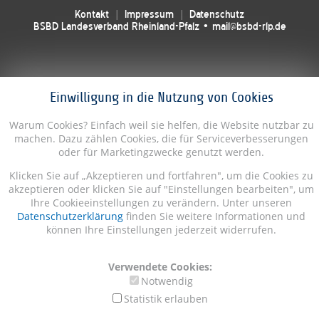
Kontakt
Impressum
Datenschutz
BSBD Landesverband Rheinland-Pfalz • mail@bsbd-rlp.de
Einwilligung in die Nutzung von Cookies
Warum Cookies? Einfach weil sie helfen, die Website nutzbar zu
machen. Dazu zählen Cookies, die für Serviceverbesserungen
oder für Marketingzwecke genutzt werden.
Klicken Sie auf „Akzeptieren und fortfahren", um die Cookies zu
akzeptieren oder klicken Sie auf "Einstellungen bearbeiten", um
Ihre Cookieeinstellungen zu verändern. Unter unseren
Datenschutzerklärung
finden Sie weitere Informationen und
können Ihre Einstellungen jederzeit widerrufen.
Verwendete Cookies:
Notwendig
Statistik erlauben