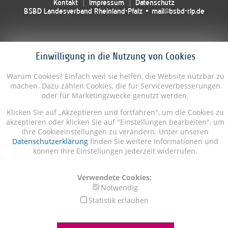
Kontakt
Impressum
Datenschutz
BSBD Landesverband Rheinland-Pfalz • mail@bsbd-rlp.de
Einwilligung in die Nutzung von Cookies
Warum Cookies? Einfach weil sie helfen, die Website nutzbar zu
machen. Dazu zählen Cookies, die für Serviceverbesserungen
oder für Marketingzwecke genutzt werden.
Klicken Sie auf „Akzeptieren und fortfahren", um die Cookies zu
akzeptieren oder klicken Sie auf "Einstellungen bearbeiten", um
Ihre Cookieeinstellungen zu verändern. Unter unseren
Datenschutzerklärung
finden Sie weitere Informationen und
können Ihre Einstellungen jederzeit widerrufen.
Verwendete Cookies:
Notwendig
Statistik erlauben