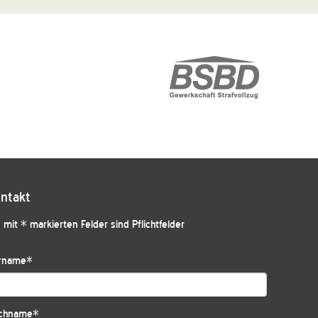
ntakt
 mit * markierten Felder sind Pflichtfelder
rname
*
chname
*