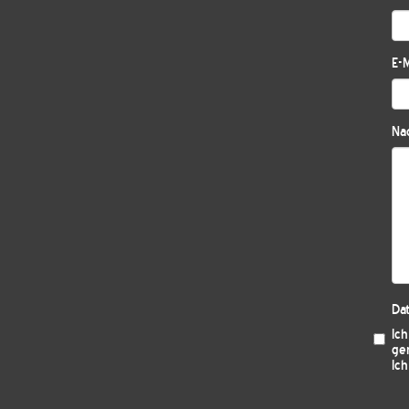
E-M
Nac
Da
Ic
ge
Ich