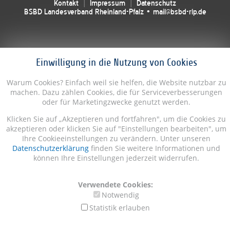
Kontakt
Impressum
Datenschutz
BSBD Landesverband Rheinland-Pfalz • mail@bsbd-rlp.de
Einwilligung in die Nutzung von Cookies
Warum Cookies? Einfach weil sie helfen, die Website nutzbar zu
machen. Dazu zählen Cookies, die für Serviceverbesserungen
oder für Marketingzwecke genutzt werden.
Klicken Sie auf „Akzeptieren und fortfahren", um die Cookies zu
akzeptieren oder klicken Sie auf "Einstellungen bearbeiten", um
Ihre Cookieeinstellungen zu verändern. Unter unseren
Datenschutzerklärung
finden Sie weitere Informationen und
können Ihre Einstellungen jederzeit widerrufen.
Verwendete Cookies:
Notwendig
Statistik erlauben