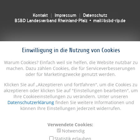
Kontakt
Impressum
Datenschutz
BSBD Landesverband Rheinland-Pfalz • mail@bsbd-rlp.de
Einwilligung in die Nutzung von Cookies
Warum Cookies? Einfach weil sie helfen, die Website nutzbar zu
machen. Dazu zählen Cookies, die für Serviceverbesserungen
oder für Marketingzwecke genutzt werden.
Klicken Sie auf „Akzeptieren und fortfahren", um die Cookies zu
akzeptieren oder klicken Sie auf "Einstellungen bearbeiten", um
Ihre Cookieeinstellungen zu verändern. Unter unseren
Datenschutzerklärung
finden Sie weitere Informationen und
können Ihre Einstellungen jederzeit widerrufen.
Verwendete Cookies:
Notwendig
Statistik erlauben