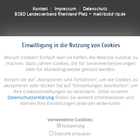
Kontakt
Impressum
Datenschutz
BSBD Landesverband Rheinland-Pfalz • mail@bsbd-rlp.de
Einwilligung in die Nutzung von Cookies
Warum Cookies? Einfach weil sie helfen, die Website nutzbar zu
machen. Dazu zählen Cookies, die für Serviceverbesserungen
oder für Marketingzwecke genutzt werden.
Klicken Sie auf „Akzeptieren und fortfahren", um die Cookies zu
akzeptieren oder klicken Sie auf "Einstellungen bearbeiten", um
Ihre Cookieeinstellungen zu verändern. Unter unseren
Datenschutzerklärung
finden Sie weitere Informationen und
können Ihre Einstellungen jederzeit widerrufen.
Verwendete Cookies:
Notwendig
Statistik erlauben