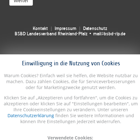
Weiter
Kontakt
Impressum
Datenschutz
BSBD Landesverband Rheinland-Pfalz • mail@bsbd-rlp.de
Einwilligung in die Nutzung von Cookies
Warum Cookies? Einfach weil sie helfen, die Website nutzbar zu
machen. Dazu zählen Cookies, die für Serviceverbesserungen
oder für Marketingzwecke genutzt werden.
Klicken Sie auf „Akzeptieren und fortfahren", um die Cookies zu
akzeptieren oder klicken Sie auf "Einstellungen bearbeiten", um
Ihre Cookieeinstellungen zu verändern. Unter unseren
Datenschutzerklärung
finden Sie weitere Informationen und
können Ihre Einstellungen jederzeit widerrufen.
Verwendete Cookies: