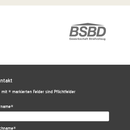
ntakt
 mit * markierten Felder sind Pflichtfelder
rname
*
chname
*