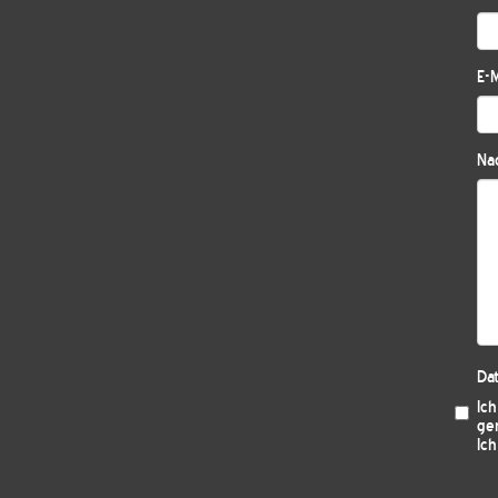
E-M
Nac
Da
Ic
ge
Ich