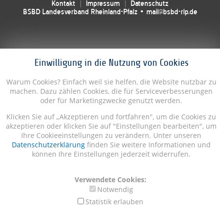
Kontakt
Impressum
Datenschutz
BSBD Landesverband Rheinland-Pfalz • mail@bsbd-rlp.de
Einwilligung in die Nutzung von Cookies
Warum Cookies? Einfach weil sie helfen, die Website nutzbar zu
machen. Dazu zählen Cookies, die für Serviceverbesserungen
oder für Marketingzwecke genutzt werden.
Klicken Sie auf „Akzeptieren und fortfahren", um die Cookies zu
akzeptieren oder klicken Sie auf "Einstellungen bearbeiten", um
Ihre Cookieeinstellungen zu verändern. Unter unseren
Datenschutzerklärung
finden Sie weitere Informationen und
können Ihre Einstellungen jederzeit widerrufen.
Verwendete Cookies:
Notwendig
Statistik erlauben