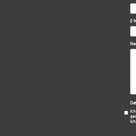
E-M
Nac
Da
Ic
ge
Ich