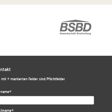
ntakt
 mit * markierten Felder sind Pflichtfelder
rname
*
chname
*