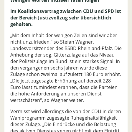
Wenigen Worten müssen Taten folgen
Im Koalitionsvertrag zwischen CDU und SPD ist
der Bereich Justizvollzug sehr übersichtlich
gehalten.
„Mit dem Inhalt der wenigen Zeilen sind wir aber
nicht unzufrieden,“ so Stefan Wagner,
Landesvorsitzender des BSBD Rheinland-Pfalz. Die
Anhebung der sog. Gitterzulage auf das Niveau
der Polizeizulage im Bund ist ein starkes Signal. In
den vergangenen sechs Jahren wurde diese
Zulage schon zweimal auf zuletzt 180 Euro erhöht.
„Die jetzt zugesagte Erhöhung auf derzeit 228
Euro lässt zumindest erahnen, dass die Parteien
die hohe Anforderung an unseren Dienst
wertschätzen“, so Wagner weiter.
Vermisst wird allerdings die von der CDU in deren
Wahlprogramm zugesagte Ruhegehaltsfähigkeit
dieser Zulage. „Die Eindrücke und die Belastung
des aktiven Dienstes gehen nicht mit dem Eintritt