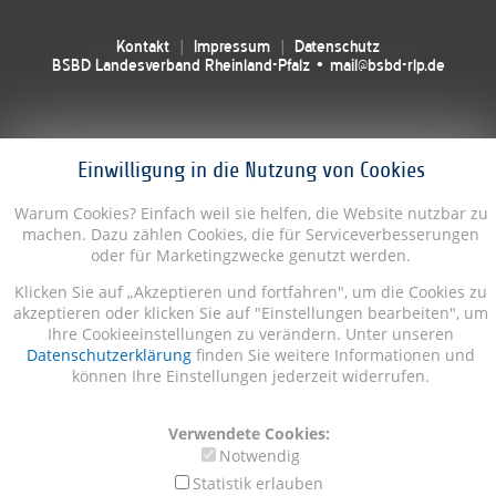
Kontakt
Impressum
Datenschutz
BSBD Landesverband Rheinland-Pfalz • mail@bsbd-rlp.de
Einwilligung in die Nutzung von Cookies
Warum Cookies? Einfach weil sie helfen, die Website nutzbar zu
machen. Dazu zählen Cookies, die für Serviceverbesserungen
oder für Marketingzwecke genutzt werden.
Klicken Sie auf „Akzeptieren und fortfahren", um die Cookies zu
akzeptieren oder klicken Sie auf "Einstellungen bearbeiten", um
Ihre Cookieeinstellungen zu verändern. Unter unseren
Datenschutzerklärung
finden Sie weitere Informationen und
können Ihre Einstellungen jederzeit widerrufen.
Verwendete Cookies:
Notwendig
Statistik erlauben