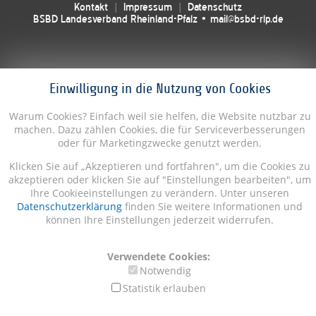
Kontakt
Impressum
Datenschutz
BSBD Landesverband Rheinland-Pfalz • mail@bsbd-rlp.de
Einwilligung in die Nutzung von Cookies
Warum Cookies? Einfach weil sie helfen, die Website nutzbar zu
machen. Dazu zählen Cookies, die für Serviceverbesserungen
oder für Marketingzwecke genutzt werden.
Klicken Sie auf „Akzeptieren und fortfahren", um die Cookies zu
akzeptieren oder klicken Sie auf "Einstellungen bearbeiten", um
Ihre Cookieeinstellungen zu verändern. Unter unseren
Datenschutzerklärung
finden Sie weitere Informationen und
können Ihre Einstellungen jederzeit widerrufen.
Verwendete Cookies:
Notwendig
Statistik erlauben