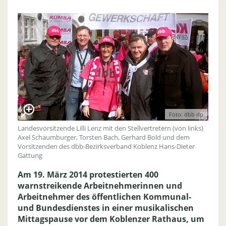
Foto: dbb rlp
Landesvorsitzende Lilli Lenz mit den Stellvertretern (von links)
Axel Schaumburger, Torsten Bach, Gerhard Bold und dem
Vorsitzenden des dbb-Bezirksverband Koblenz Hans-Dieter
Gattung
Am 19. März 2014 protestierten 400
warnstreikende Arbeitnehmerinnen und
Arbeitnehmer des öffentlichen Kommunal-
und Bundesdienstes in einer musikalischen
Mittagspause vor dem Koblenzer Rathaus, um