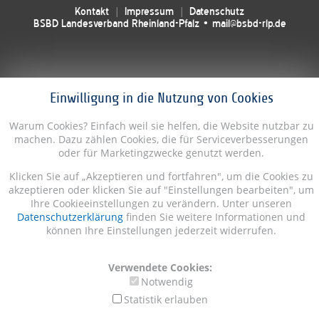
Kontakt
Impressum
Datenschutz
BSBD Landesverband Rheinland-Pfalz • mail@bsbd-rlp.de
Einwilligung in die Nutzung von Cookies
Warum Cookies? Einfach weil sie helfen, die Website nutzbar zu
machen. Dazu zählen Cookies, die für Serviceverbesserungen
oder für Marketingzwecke genutzt werden.
Klicken Sie auf „Akzeptieren und fortfahren", um die Cookies zu
akzeptieren oder klicken Sie auf "Einstellungen bearbeiten", um
Ihre Cookieeinstellungen zu verändern. Unter unseren
Datenschutzerklärung
finden Sie weitere Informationen und
können Ihre Einstellungen jederzeit widerrufen.
Verwendete Cookies:
Notwendig
Statistik erlauben