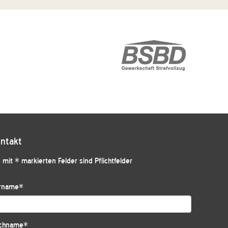
ntakt
 mit * markierten Felder sind Pflichtfelder
rname
*
chname
*