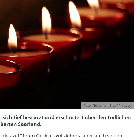
Foto: NoName_13 auf Pixabay
sich tief bestürzt und erschüttert über den tödlichen
hbarten Saarland.
n des getöteten Gerichtsvollziehers, aber auch seinen