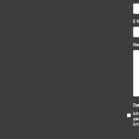
E-M
Nac
Da
Ic
ge
Ich