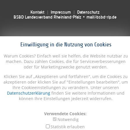
Kontakt
Impressum
Datenschutz
BSBD Landesverband Rheinland-Pfalz • mail@bsbd-rlp.de
Einwilligung in die Nutzung von Cookies
Warum Cookies? Einfach weil sie helfen, die Website nutzbar zu
machen. Dazu zählen Cookies, die für Serviceverbesserungen
oder für Marketingzwecke genutzt werden.
Klicken Sie auf „Akzeptieren und fortfahren", um die Cookies zu
akzeptieren oder klicken Sie auf "Einstellungen bearbeiten", um
Ihre Cookieeinstellungen zu verändern. Unter unseren
Datenschutzerklärung
finden Sie weitere Informationen und
können Ihre Einstellungen jederzeit widerrufen.
Verwendete Cookies:
Notwendig
Statistik erlauben