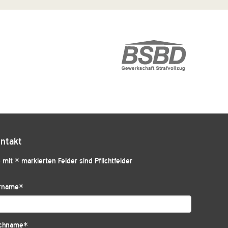
ntakt
 mit * markierten Felder sind Pflichtfelder
rname
*
chname
*