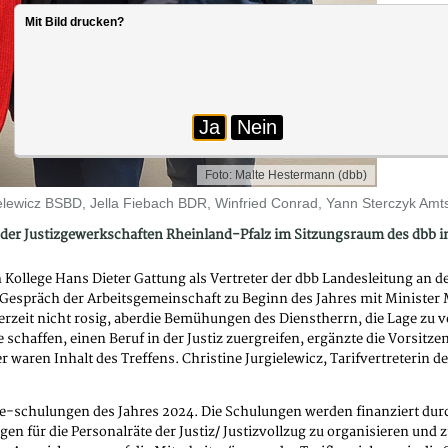
Mit Bild drucken?
Ja
Nein
Foto: Malte Hestermann (dbb)
gielewicz BSBD, Jella Fiebach BDR, Winfried Conrad, Yann Sterczyk Am
n der Justizgewerkschaften Rheinland-Pfalz im Sitzungsraum des dbb i
lege Hans Dieter Gattung als Vertreter der dbb Landesleitung an der 
m Gespräch der Arbeitsgemeinschaft zu Beginn des Jahres mit Minist
zeit nicht rosig, aberdie Bemühungen des Dienstherrn, die Lage zu ve
schaffen, einen Beruf in der Justiz zuergreifen, ergänzte die Vorsitz
waren Inhalt des Treffens. Christine Jurgielewicz, Tarifvertreterin d
te-schulungen des Jahres 2024. Die Schulungen werden finanziert dur
n für die Personalräte der Justiz/ Justizvollzug zu organisieren und 