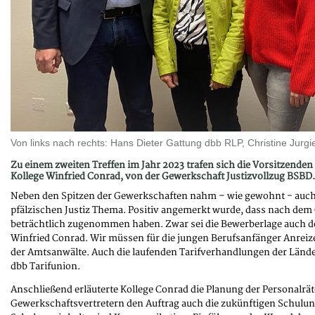
Von links nach rechts: Hans Dieter Gattung dbb RLP, Christine Jur
Zu einem zweiten Treffen im Jahr 2023 trafen sich die Vorsitzende
Kollege Winfried Conrad, von der Gewerkschaft Justizvollzug BSBD.
Neben den Spitzen der Gewerkschaften nahm – wie gewohnt - auch Kol
pfälzischen Justiz Thema. Positiv angemerkt wurde, dass nach de
beträchtlich zugenommen haben. Zwar sei die Bewerberlage auch der
Winfried Conrad. Wir müssen für die jungen Berufsanfänger Anreize 
der Amtsanwälte. Auch die laufenden Tarifverhandlungen der Länder 
dbb Tarifunion.
Anschließend erläuterte Kollege Conrad die Planung der Personalrä
Gewerkschaftsvertretern den Auftrag auch die zukünftigen Schulunge