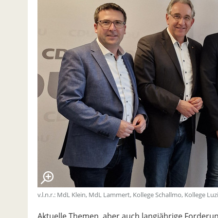
v.l.n.r.: MdL Klein, MdL Lammert, Kollege Schallmo, Kollege Lu
Aktuelle Themen, aber auch langjährige Forder