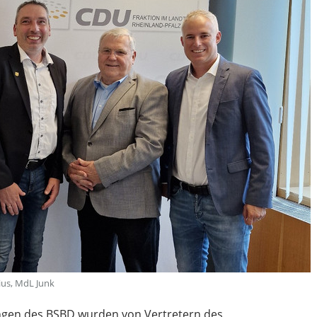
zius, MdL Junk
ungen des BSBD wurden von Vertretern des