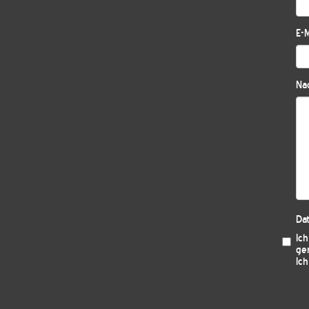
E-M
Nac
Da
Ic
ge
Ich