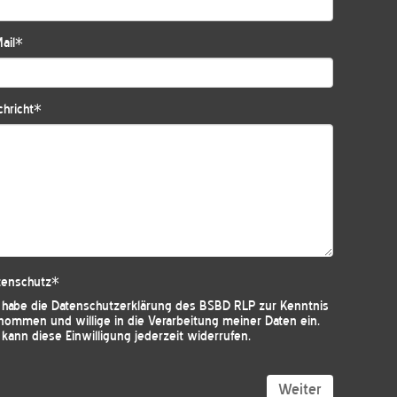
ail
*
hricht
*
tenschutz
*
h habe die
Datenschutzerklärung des BSBD RLP
zur Kenntnis
nommen und willige in die Verarbeitung meiner Daten ein.
 kann diese Einwilligung jederzeit widerrufen.
Weiter