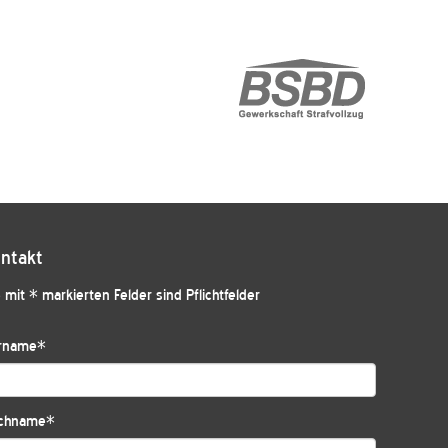
ntakt
 mit * markierten Felder sind Pflichtfelder
rname
*
chname
*