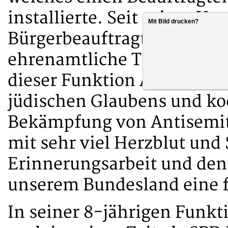
installierte. Seit seiner Ve
Mit Bild drucken?
Bürgerbeauftragter erfüllt 
ehrenamtliche Tätigkeit mi
dieser Funktion Ansprechp
jüdischen Glaubens und koo
Bekämpfung von Antisemitis
mit sehr viel Herzblut und
Erinnerungsarbeit und den 
unserem Bundesland eine f
In seiner 8-jährigen Funkt