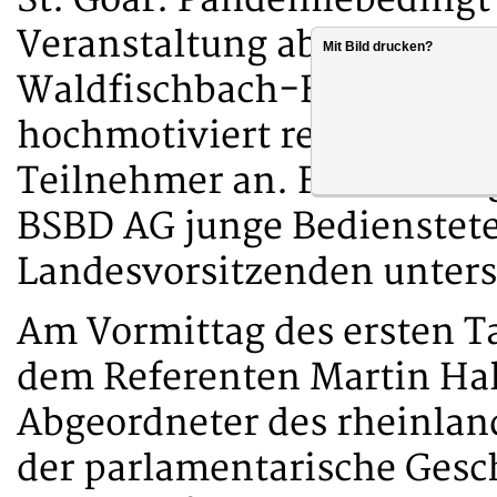
St. Goar. Pandemiebedingt
Veranstaltung aber in das 
Mit Bild drucken?
Waldfischbach-Burgalben v
hochmotiviert reisten die
Teilnehmer an. Für die Pr
BSBD AG junge Bedienstete
Landesvorsitzenden unters
Am Vormittag des ersten Ta
dem Referenten Martin Hall
Abgeordneter des rheinlan
der parlamentarische Gesc