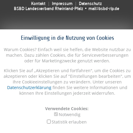
Kontakt
Impressum
Datenschutz
BSBD Landesverband Rheinland-Pfalz • mail@bsbd-rlp.de
Einwilligung in die Nutzung von Cookies
Warum Cookies? Einfach weil sie helfen, die Website nutzbar zu
machen. Dazu zählen Cookies, die für Serviceverbesserungen
oder für Marketingzwecke genutzt werden.
Klicken Sie auf „Akzeptieren und fortfahren", um die Cookies zu
akzeptieren oder klicken Sie auf "Einstellungen bearbeiten", um
Ihre Cookieeinstellungen zu verändern. Unter unseren
Datenschutzerklärung
finden Sie weitere Informationen und
können Ihre Einstellungen jederzeit widerrufen.
Verwendete Cookies:
Notwendig
Statistik erlauben