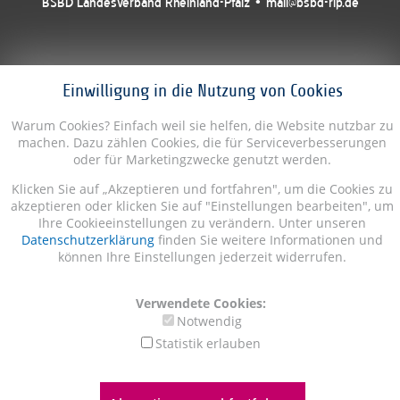
BSBD Landesverband Rheinland-Pfalz • mail@bsbd-rlp.de
Einwilligung in die Nutzung von Cookies
Warum Cookies? Einfach weil sie helfen, die Website nutzbar zu
machen. Dazu zählen Cookies, die für Serviceverbesserungen
oder für Marketingzwecke genutzt werden.
Klicken Sie auf „Akzeptieren und fortfahren", um die Cookies zu
akzeptieren oder klicken Sie auf "Einstellungen bearbeiten", um
Ihre Cookieeinstellungen zu verändern. Unter unseren
Datenschutzerklärung
finden Sie weitere Informationen und
können Ihre Einstellungen jederzeit widerrufen.
Verwendete Cookies:
Notwendig
Statistik erlauben