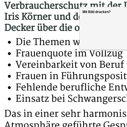
Verbraucherschutz mit der L
Mit Bild drucken?
Iris Körner und der Gleich-
Decker über die obige Probl
Die Themen waren sehr v
Frauenquote im Vollzug
Vereinbarkeit von Beruf
Frauen in Führungsposi
Fehlende berufliche Ent
Einsatz bei Schwangersc
Das in einer sehr harmoni
Atmosphäre geführte Gespr