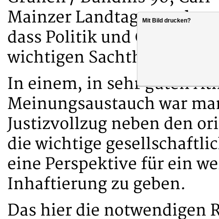
Mainzer Landtag war, dass 
Mit Bild drucken?
dass Politik und Gewerksch
wichtigen Sachthemen im V
In einem, in sehr guten A
Meinungsaustauch war man 
Justizvollzug neben den or
die wichtige gesellschaftli
eine Perspektive für ein we
Inhaftierung zu geben.
Das hier die notwendigen