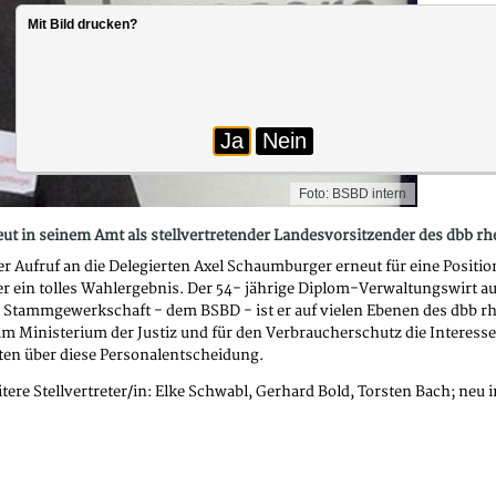
Mit Bild drucken?
Ja
Nein
Foto: BSBD intern
 in seinem Amt als stellvertretender Landesvorsitzender des dbb rhe
r Aufruf an die Delegierten Axel Schaumburger erneut für eine Positio
ein tolles Wahlergebnis. Der 54- jährige Diplom-Verwaltungswirt aus
Stammgewerkschaft - dem BSBD - ist er auf vielen Ebenen des dbb rhein
im Ministerium der Justiz und für den Verbraucherschutz die Interess
ten über diese Personalentscheidung.
itere Stellvertreter/in: Elke Schwabl, Gerhard Bold, Torsten Bach; neu