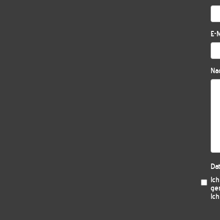
E-M
Nac
Da
Ic
ge
Ich