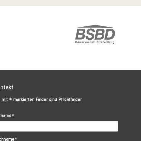
ntakt
 mit * markierten Felder sind Pflichtfelder
rname
*
chname
*