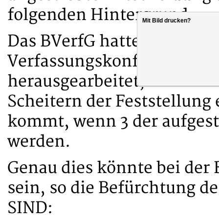
folgenden Hintergrund:
Mit Bild drucken?
Das BVerfG hatte zur Über
Verfassungskonformität e
herausgearbeitet, wobei es
Scheitern der Feststellung
kommt, wenn 3 der aufgeste
werden.
Genau dies könnte bei der 
sein, so die Befürchtung 
SIND: