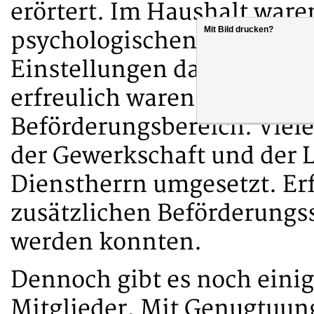
erörtert. Im Haushalt waren
Mit Bild drucken?
psychologischen Dienst (10
Einstellungen dafür sind i
erfreulich waren die Verb
Beförderungsbereich. Viel
der Gewerkschaft und der
Dienstherrn umgesetzt. Erf
zusätzlichen Beförderungs
werden konnten.
Dennoch gibt es noch eini
Mitglieder. Mit Genugtuun