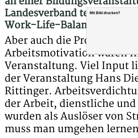
an einer Bildungsveranstal
Landesverband teil. Das The
Mit Bild drucken?
Work-Life-Balance - Zeit 
Aber auch die Problematik 
Arbeitsmotivation waren In
Veranstaltung. Viel Input l
der Veranstaltung Hans Di
Rittinger. Arbeitsverdich
der Arbeit, dienstliche un
wurden als Auslöser von Str
muss man umgehen lernen, 