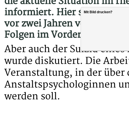
die aktuelle Situation im rh
informiert. Hier stand der 
Mit Bild drucken?
vor zwei Jahren verursachte
Folgen im Vordergrund.
Aber auch der Suizid eines 
wurde diskutiert. Die Arbe
Veranstaltung, in der über 
Anstaltspsychologinnen un
werden soll.